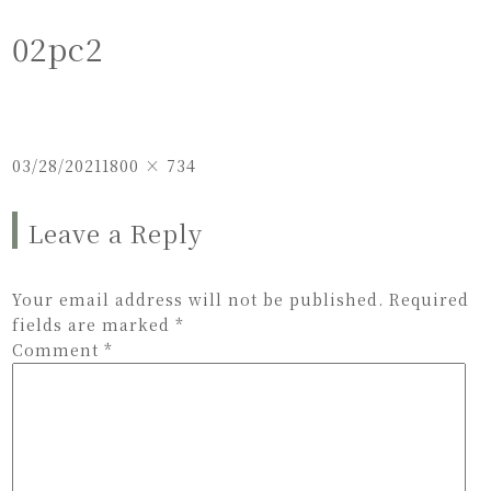
02pc2
Posted
Full
03/28/2021
1800 × 734
on
size
Leave a Reply
Your email address will not be published.
Required
fields are marked
*
Comment
*