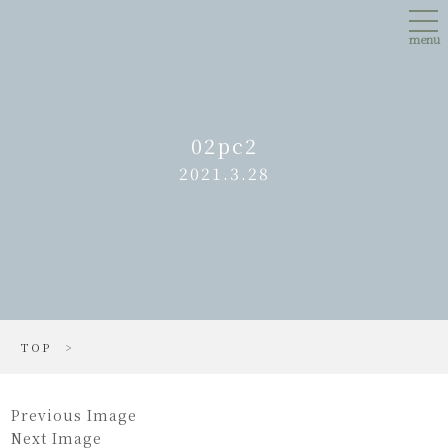
Skip
tog
to
nav
main
menu
content
02pc2
2021.3.28
TOP
>
Previous Image
Next Image