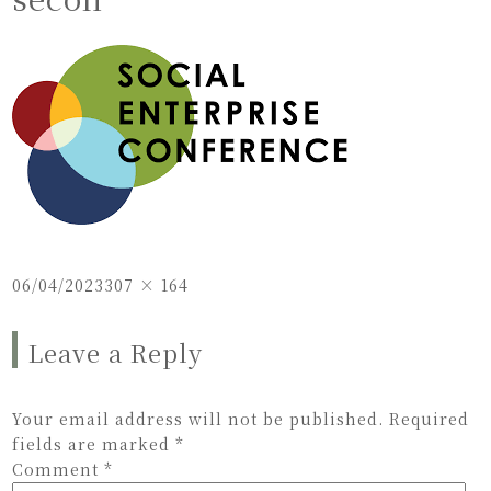
Posted
Full
06/04/2023
307 × 164
on
size
Leave a Reply
Your email address will not be published.
Required
fields are marked
*
Comment
*