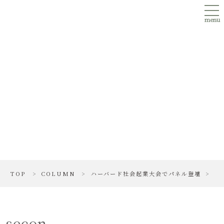
Skip
tog
to
nav
main
menu
content
secon
TOP
>
COLUMN
>
ハーバード社会起業大会でパネル登壇
>
secon