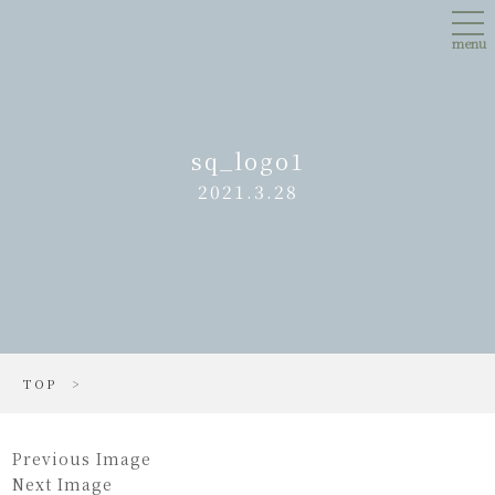
Skip
tog
to
nav
main
menu
content
sq_logo1
2021.3.28
TOP
>
Previous Image
Next Image