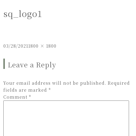
sq_logo1
Posted
Full
03/28/2021
1800 × 1800
on
size
Leave a Reply
Your email address will not be published.
Required
fields are marked
*
Comment
*