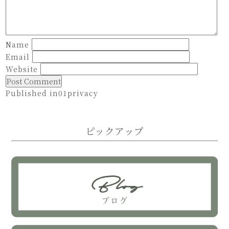
Name
Email
Website
Published in
01privacy
Post
navigation
ピックアップ