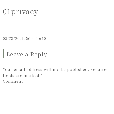
01privacy
Posted
Full
03/28/2021
2560 × 640
on
size
Leave a Reply
Your email address will not be published.
Required
fields are marked
*
Comment
*