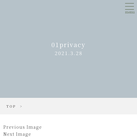
Skip
tog
to
nav
main
menu
content
01privacy
2021.3.28
TOP
>
Previous Image
Next Image