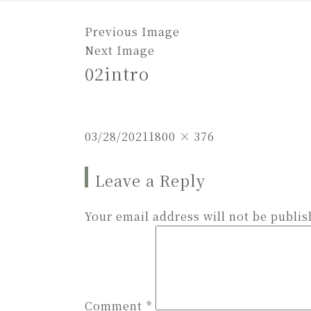
Previous Image
Next Image
02intro
Posted
Full
03/28/2021
1800 × 376
on
size
Leave a Reply
Your email address will not be publis
Comment
*