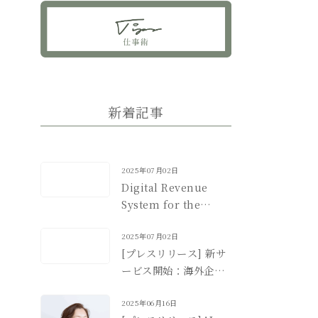
新着記事
2025年07月02日
Digital Revenue
System for the
Japan Market
2025年07月02日
[プレスリリース] 新サ
ービス開始：海外企業
のための日本市場デジ
タル収益化支援
2025年06月16日