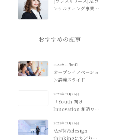
[プレスリリース]AIコ
ンサルティング事業日
本代表にわいだゆかり
氏が就任
おすすめの記事
2023年01月04日
オープンイノベーショ
ン講義スライド
2022年03月28日
「Youth 向け
Innovation 創造ワー
クショップ」ご感想 (Z
会様）
2022年03月28日
私が何故design
thinkingにたどりつい