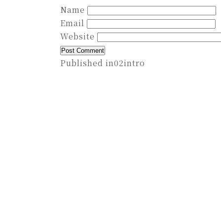
Name
Email
Website
Published in
02intro
Post
navigation