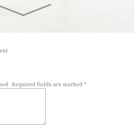
on
ent
eri
(1)
hed.
Required fields are marked
*