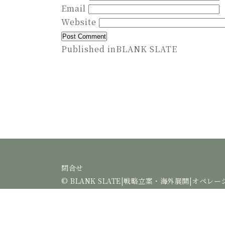
Email
Website
Post
Published in
BLANK SLATE
navigation
問合せ
©
BLANK SLATE|戦略立案・海外展開|オペ
※当サイトの内容、テキスト、画像の無断転載・