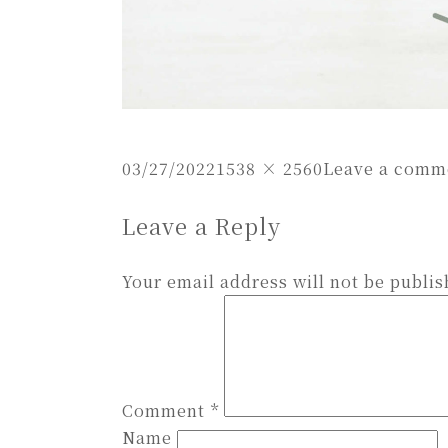
Posted
Full
03/27/2022
1538 × 2560
Leave a comm
on
size
Leave a Reply
Your email address will not be publis
Comment
*
Name