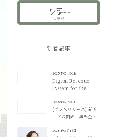
新着記事
2025年07月02日
Digital Revenue
System for the
Japan Market
2025年07月02日
[プレスリリース] 新サ
ービス開始：海外企業
のための日本市場デジ
タル収益化支援
2025年06月16日