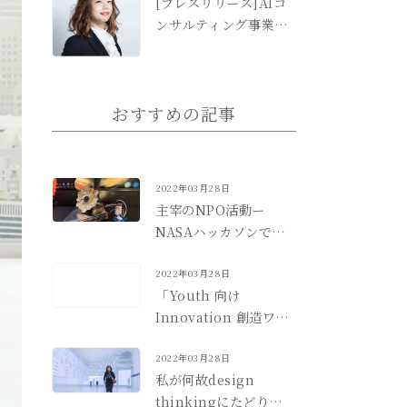
[プレスリリース]AIコ
ンサルティング事業日
本代表にわいだゆかり
氏が就任
おすすめの記事
2022年03月28日
主宰のNPO活動ー
NASAハッカソンで世
界優勝！！
2022年03月28日
「Youth 向け
Innovation 創造ワー
クショップ」ご感想 (Z
会様）
2022年03月28日
私が何故design
thinkingにたどりつい