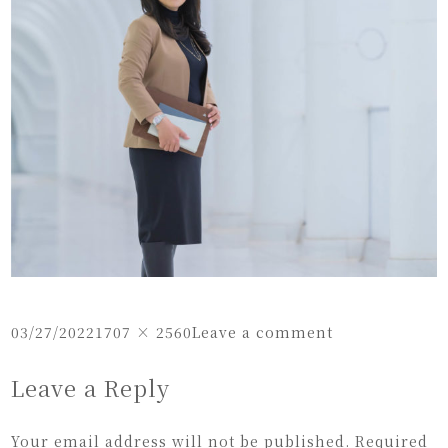
Posted
Full
on
03/27/2022
1707 × 2560
Leave a comment
on
size
eri2
Leave a Reply
Your email address will not be published.
Required