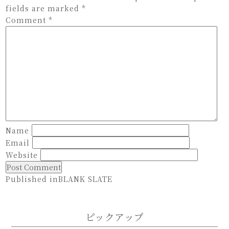
fields are marked
*
Comment
*
Name
Email
Website
Post
Published in
BLANK SLATE
navigation
ピックアップ