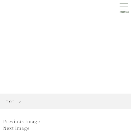
Skip
tog
to
nav
main
menu
content
eri2
TOP
>
Previous Image
Next Image